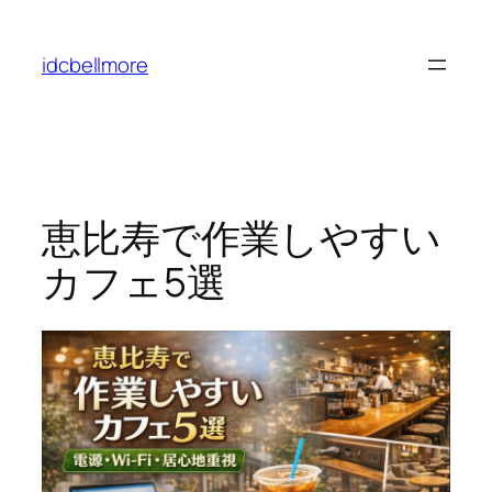
内
容
idcbellmore
を
ス
キ
ッ
プ
恵比寿で作業しやすい
カフェ5選