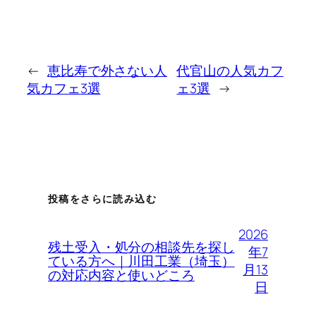
←
恵比寿で外さない人
代官山の人気カフ
気カフェ3選
ェ3選
→
投稿をさらに読み込む
2026
残土受入・処分の相談先を探し
年7
ている方へ｜川田工業（埼玉）
月13
の対応内容と使いどころ
日