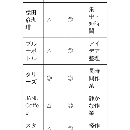
集
猿田
中・
彦珈
△
◎
短時
琲
間
ブル
アイ
ーボ
△
◎
デア
トル
整理
長時
タリ
◎
◎
間作
ーズ
業
JANU
静か
Coffe
△
◎
な作
e
業
スタ
軽作
△
◎