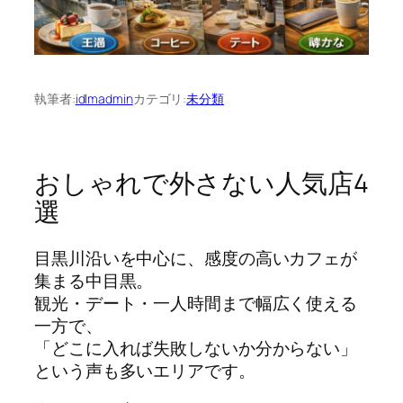
執筆者:
idlmadmin
カテゴリ:
未分類
おしゃれで外さない人気店4
選
目黒川沿いを中心に、感度の高いカフェが
集まる中目黒。
観光・デート・一人時間まで幅広く使える
一方で、
「どこに入れば失敗しないか分からない」
という声も多いエリアです。