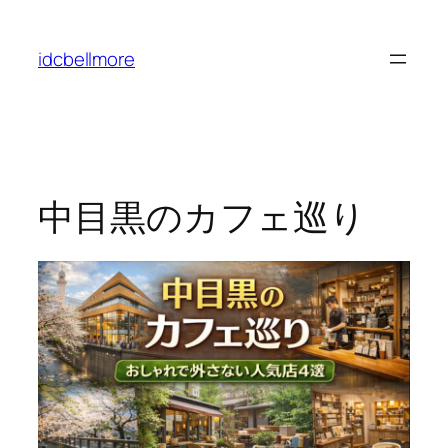
内
容
idcbellmore
を
ス
キ
ッ
プ
中目黒のカフェ巡り